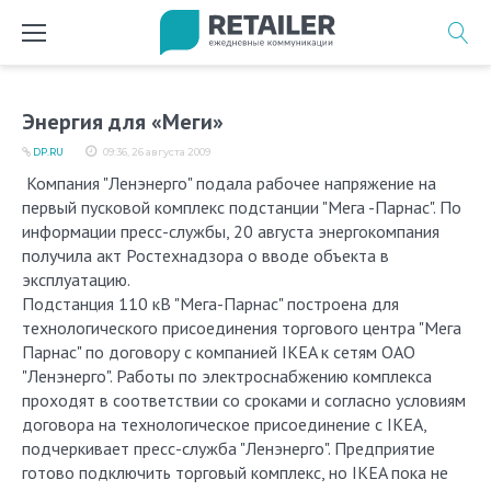
Перейти
к
содержимому
Энергия для «Меги»
DP.RU
09:36, 26 августа 2009
Компания "Ленэнерго" подала рабочее напряжение на
первый пусковой комплекс подстанции "Мега -Парнас". По
информации пресс-службы, 20 августа энергокомпания
получила акт Ростехнадзора о вводе объекта в
эксплуатацию.
Подстанция 110 кВ "Мега-Парнас" построена для
технологического присоединения торгового центра "Мега
Парнас" по договору с компанией IKEA к сетям ОАО
"Ленэнерго". Работы по электроснабжению комплекса
проходят в соответствии со сроками и согласно условиям
договора на технологическое присоединение с IKEA,
подчеркивает пресс-служба "Ленэнерго". Предприятие
готово подключить торговый комплекс, но IKEA пока не