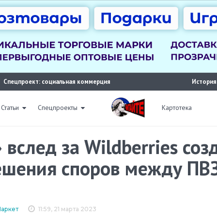
Спецпроект: социальная коммерция
История
Статьи
Спецпроекты
Картотека
 вслед за Wildberries соз
ешения споров между ПВЗ
Маркет
11:59, 21 марта 2023