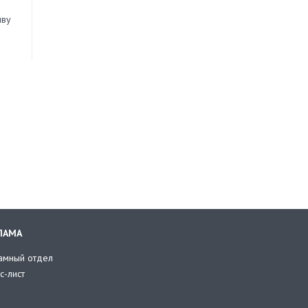
иву
ЛАМА
амный отдел
с-лист