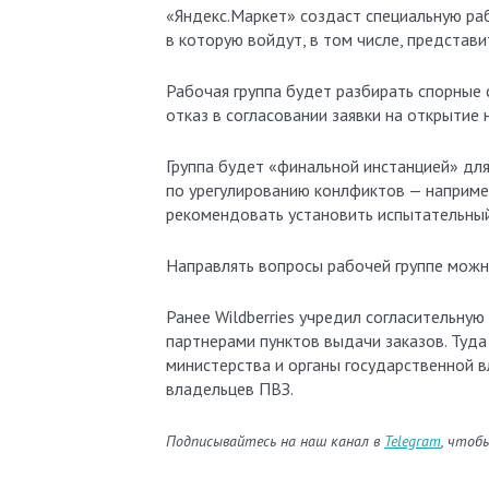
«Яндекс.Маркет» создаст специальную рабочую группу для разрешения споров между ПВЗ и маркетплейсом ,
в которую войдут, в том числе, представ
Рабочая группа будет разбирать спорные 
отказ в согласовании заявки на открытие 
Группа будет «финальной инстанцией» дл
по урегулированию конлфиктов — например
рекомендовать установить испытательный
Направлять вопросы рабочей группе можно
Ранее Wildberries учредил согласительн
партнерами пунктов выдачи заказов. Туда 
министерства и органы государственной в
владельцев ПВЗ.
Подписывайтесь на наш канал в
Telegram
, чтоб