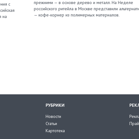
прежними — в основе дерево и металл. На Неделе
ния с
российского ритейла в Москве представили альтернат
сийская
— кофе-корнер из полимерных материалов.
я на
РУБРИКИ
РЕК
Новости
Рекл
Статьи
Прай
Картотека