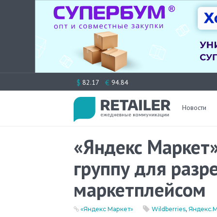
Перейти
$
€
82.17
94.84
к
содержимому
Новости
«Яндекс Маркет»
группу для разр
маркетплейсом
«Яндекс Маркет»
Wildberries
,
Яндекс.