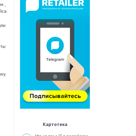
йса.
или
еты
ку.
Картотека