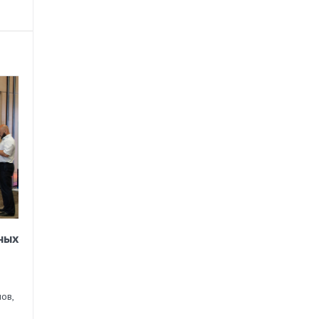
ных
ов,