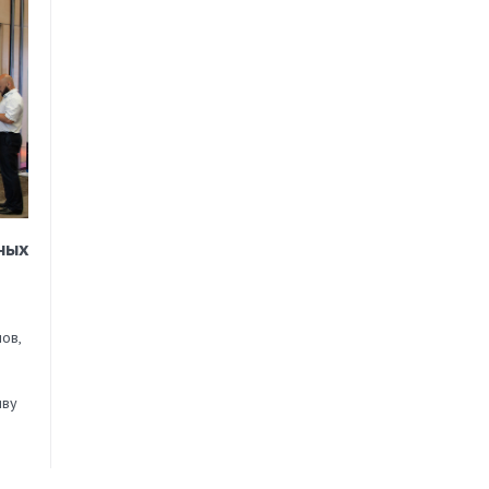
ных
ов,
иву