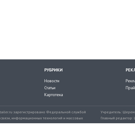
РУБРИКИ
РЕК
Новости
Рекл
Статьи
Прай
Картотека
tailer.ru зарегистрировано Федеральной службой
Учредитель: Шереме
 связи, информационных технологий и массовых
Главный редактор: 
мер: ЭЛ № ФС 77-71776 от 08.12.2017