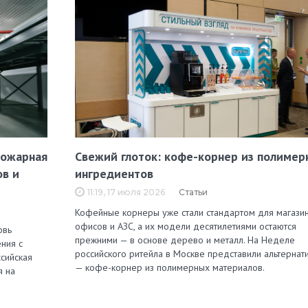
пожарная
Свежий глоток: кофе-корнер из полимер
ов и
ингредиентов
11:19, 17 июля 2026
Статьи
Кофейные корнеры уже стали стандартом для магазин
офисов и АЗС, а их модели десятилетиями остаются
овь
прежними — в основе дерево и металл. На Неделе
ния с
российского ритейла в Москве представили альтернат
сийская
— кофе-корнер из полимерных материалов.
я на