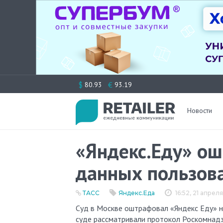
Перейти
$
€
80.93
93.19
к
содержимому
Новости
«Яндекс.Еду» ош
данных пользов
ТАСС
Яндекс.Еда
16:52, 21 апрел
Суд в Москве оштрафовал «Яндекс Еду» на 60 000 рублей за утечку данных клиентов в открытый доступ, в
суде рассматривали протокол Роскомнадз