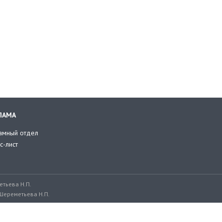
ЛАМА
амный отдел
с-лист
тьева Н.П.
Шереметьева Н.П.