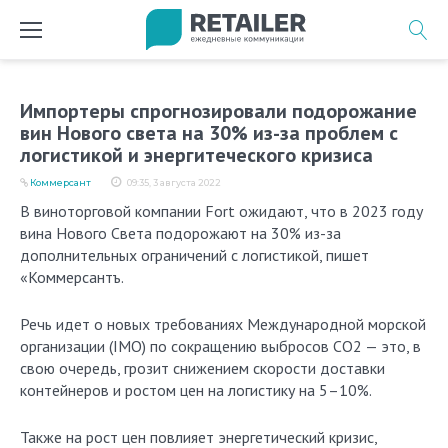
Перейти
к
содержимому
Импортеры спрогнозировали подорожание
вин Нового света на 30% из-за проблем с
логистикой и энергитеческого кризиса
Коммерсант
09:35, 3 августа 2022
В виноторговой компании Fort ожидают, что в 2023 году
вина Нового Света подорожают на 30% из-за
дополнительных ограничений с логистикой, пишет
«Коммерсантъ.
Речь идет о новых требованиях Международной морской
организации (IMO) по сокращению выбросов CO2 — это, в
свою очередь, грозит снижением скорости доставки
контейнеров и ростом цен на логистику на 5–10%.
Также на рост цен повлияет энергетический кризис,