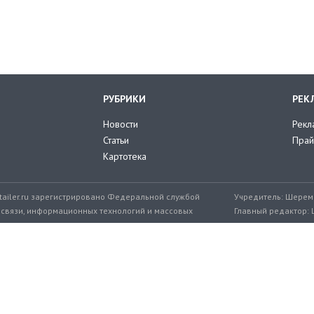
РУБРИКИ
РЕК
Новости
Рекл
Статьи
Прай
Картотека
tailer.ru зарегистрировано Федеральной службой
Учредитель: Шереме
 связи, информационных технологий и массовых
Главный редактор: 
мер: ЭЛ № ФС 77-71776 от 08.12.2017
+7 999 217-32-45
Эл. почта редакции: editor@retailer.
Разработчик сайта