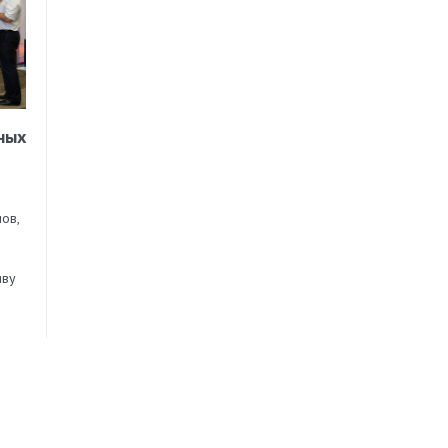
ных
ов,
иву