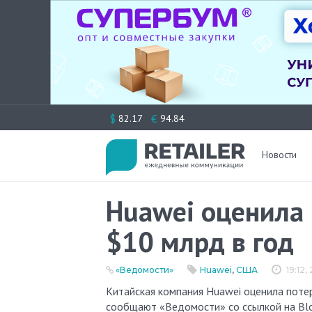
Перейти
$
€
82.17
94.84
к
содержимому
Новости
Huawei оценила 
$10 млрд в год
«Ведомости»
Huawei
,
США
19:12,
Китайская компания Huawei оценила потери от торговых ограничений со стороны США в $10 млрд в год,
сообщают «Ведомости» со ссылкой на Bl