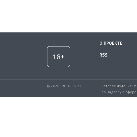
О ПРОЕКТЕ
RSS
© 2026 - RETAILER.ru
Сетевое издание Re
по надзору в сфере
коммуникаций.
Регистрационный но
Телефон редакции: 