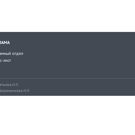
ЛАМА
амный отдел
с-лист
тьева Н.П.
Шереметьева Н.П.
ru, adv@retailer.ru