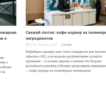
пожарная
Свежий глоток: кофе-корнер из полимер
ов и
ингредиентов
11:19, 17 июля 2026
Статьи
Кофейные корнеры уже стали стандартом для магазин
офисов и АЗС, а их модели десятилетиями остаются
овь
прежними — в основе дерево и металл. На Неделе
ния с
российского ритейла в Москве представили альтернат
сийская
— кофе-корнер из полимерных материалов.
я на