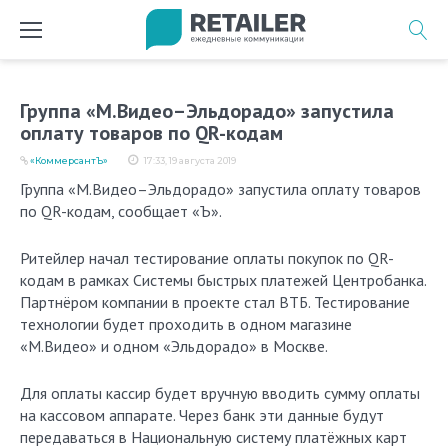
Перейти
к
содержимому
Группа «М.Видео–Эльдорадо» запустила
оплату товаров по QR-кодам
«КоммерсантЪ»
17:33, 19 августа 2019
Группа «М.Видео–Эльдорадо» запустила оплату товаров
по QR-кодам, сообщает «Ъ».
Ритейлер начал тестирование оплаты покупок по QR-
кодам в рамках Системы быстрых платежей Центробанка.
Партнёром компании в проекте стал ВТБ. Тестирование
технологии будет проходить в одном магазине
«М.Видео» и одном «Эльдорадо» в Москве.
Для оплаты кассир будет вручную вводить сумму оплаты
на кассовом аппарате. Через банк эти данные будут
передаваться в Национальную систему платёжных карт