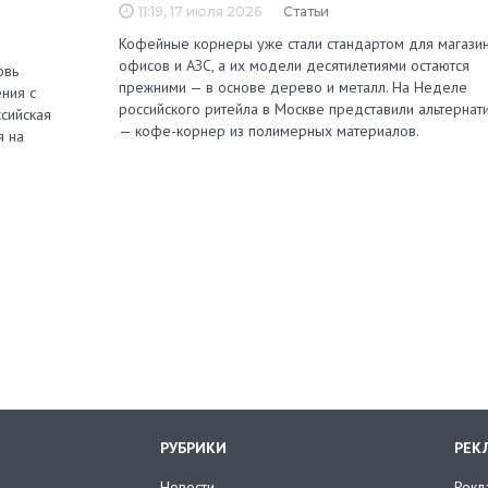
11:19, 17 июля 2026
Статьи
Кофейные корнеры уже стали стандартом для магазин
офисов и АЗС, а их модели десятилетиями остаются
овь
прежними — в основе дерево и металл. На Неделе
ния с
российского ритейла в Москве представили альтернат
сийская
— кофе-корнер из полимерных материалов.
я на
РУБРИКИ
РЕК
Новости
Рекл