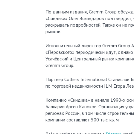
По данным издания, Gremm Group обсужд
«Синдики» Олег Эскиндаров подтвердил, ч
раскрывать подробностей. Также он не п
рынков.
Исполнительный директор Gremm Group А
«Перовского» периодически идут, однако
Усачёвский и Центральный рынки компания
Gremm Group.
Партнёр Colliers International Станислав
по торговой недвижимости ILM Егора Левч
Компанию «Синдика» в начале 1990-х ос
Балкарии Арсен Каноков. Организация упр
регионах России, в том числе строитель
компании составляет 500 тыс. кв. м.
Подписывайтесь на наш канал в
Telegram
, чтоб