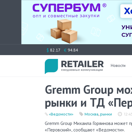
Перейти
$
€
82.17
94.84
к
содержимому
Новости
Gremm Group мо
рынки и ТД «Пе
«Ведомости»
Москва
,
рынки
12:4
Gremm Group Михаила Горяинова может продать Центральный и Усачёвский рынки, а также торговый дом
«Перовский», сообщают «Ведомости».