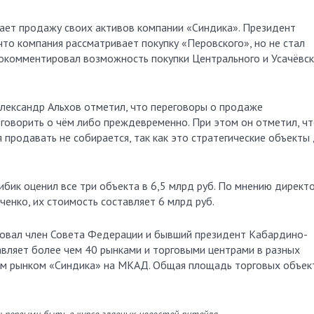
ает продажу своих активов компании «Синдика». Президент
то компания рассматривает покупку «Перовского», но не стал
рокомментировал возможность покупки Центрального и Усачёвск
лександр Альхов отметил, что переговоры о продаже
 говорить о чём либо преждевременно. При этом он отметил, ч
 продавать не собирается, так как это стратегические объекты
 Бибик оценил все три объекта в 6,5 млрд руб. По мнению директ
енко, их стоимость составляет 6 млрд руб.
новал член Совета Федерации и бывший президент Кабардино-
авляет более чем 40 рынками и торговыми центрами в разных
ным рынком «Синдика» на МКАД. Общая площадь торговых объек
ы первыми быть в курсе главных новостей ритейла.