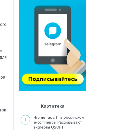
ого
то
 для
ора
Картотека
тов
Что не так с IT в российском
e-commerce. Рассказывают
эксперты QSOFT