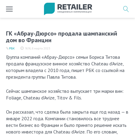
Перейти
к
содержимому
ГК «Абрау-Дюрсо» продала шампанский
дом во Франции
РБК
16:16, 6 марта 2023
Группа компаний «Абрау-Дюрсо» семьи Бориса Титова
продала французское винное хозяйство Chateau d’Avize,
которым владела с 2010 года, пишет РБК со ссылкой на
президента группы Павла Титова.
Сейчас шампанское хозяйство выпускает три марки вин:
Foliage, Chateau d’Avize, Titov & Fils.
Он рассказал, что сделка была закрыта еще год назад — в
январе 2022 года. Компании становилось все труднее
вести бизнес во Франции и было принято решение искать
нового инвестора для Chateau d’Avize. По его словам,