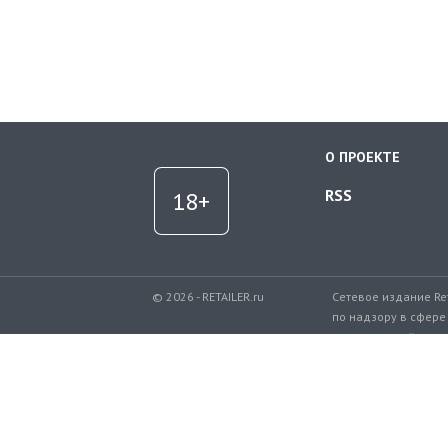
О ПРОЕКТЕ
RSS
© 2026 - RETAILER.ru
Сетевое издание Re
по надзору в сфере
коммуникаций.
Регистрационный но
Телефон редакции: 