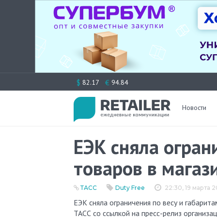
Перейти
$
€
82.17
94.84
к
содержимому
Новости
ЕЭК сняла огран
товаров в магази
ТАСС
Duty Free
22:30, 19 марта 
ЕЭК сняла ограничения по весу и габаритам для продажи товаров в магазинах беспошлинной торговли, пишет
ТАСС со ссылкой на пресс-релиз организа