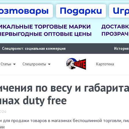
Спецпроект: социальная коммерция
История
Статьи
Спецпроекты
Картотека
ичения по весу и габари
нах duty free
2024
ции