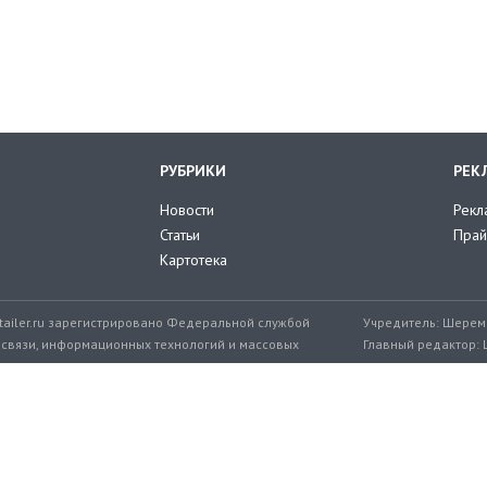
РУБРИКИ
РЕК
Новости
Рекл
Статьи
Прай
Картотека
tailer.ru зарегистрировано Федеральной службой
Учредитель: Шереме
 связи, информационных технологий и массовых
Главный редактор: 
мер: ЭЛ № ФС 77-71776 от 08.12.2017
+7 999 217-32-45
Эл. почта редакции: editor@retailer.