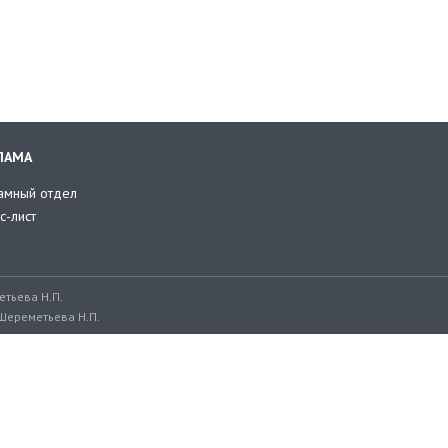
ЛАМА
амный отдел
с-лист
тьева Н.П.
Шереметьева Н.П.
ru, adv@retailer.ru