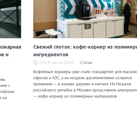
пожарная
Свежий глоток: кофе-корнер из полимер
ов и
ингредиентов
11:19, 17 июля 2026
Статьи
Кофейные корнеры уже стали стандартом для магазин
офисов и АЗС, а их модели десятилетиями остаются
овь
прежними — в основе дерево и металл. На Неделе
ния с
российского ритейла в Москве представили альтернат
сийская
— кофе-корнер из полимерных материалов.
я на