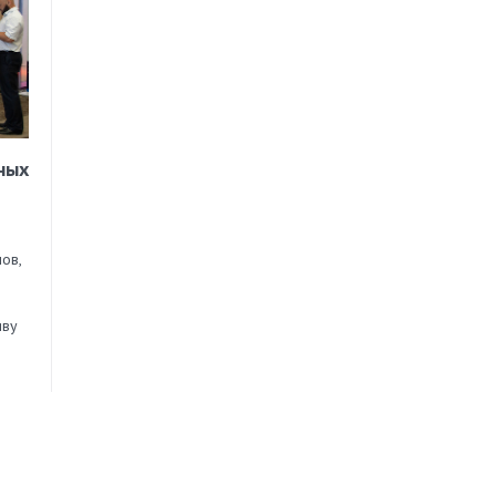
ных
ов,
иву