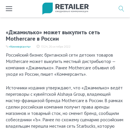
Перейти
к
содержимому
«Джамилько» может выкупить сеть
Mothercare в России
«Коммерсантъ»
13:24, 26 октября 2022
Российский бизнес британской сети детских товаров
Mothercare может выкупить местный дистрибьютор —
компания «Джамилько». Ранее Mothercare объявил об
уходе из России, пишет «Коммерсантъ».
Источники издания утверждают, что «Джамилько» ведёт
переговоры с кувейтской Alshaya Group, владеющей
мастер-франшизой бренда Mothercare в России. В рамках
сделки российская компания получит права аренды
магазинов и товарный сток, но сменит бренд, сообщили
собеседники «Ъ». Ранее по схожему сценарию российским
владельцам перешла местная сеть Starbucks, которую