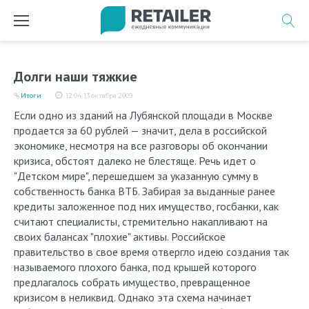
Перейти
к
содержимому
Долги наши тяжкие
Итоги
12:04, 13 октября 2009
Если одно из зданий на Лубянской площади в Москве
продается за 60 рублей — значит, дела в российской
экономике, несмотря на все разговоры об окончании
кризиса, обстоят далеко не блестяще. Речь идет о
"Детском мире", перешедшем за указанную сумму в
собственность банка ВТБ. Забирая за выданные ранее
кредиты заложенное под них имущество, госбанки, как
считают специалисты, стремительно накапливают на
своих балансах "плохие" активы. Российское
правительство в свое время отвергло идею создания так
называемого плохого банка, под крышей которого
предлагалось собрать имущество, превращенное
кризисом в неликвид. Однако эта схема начинает