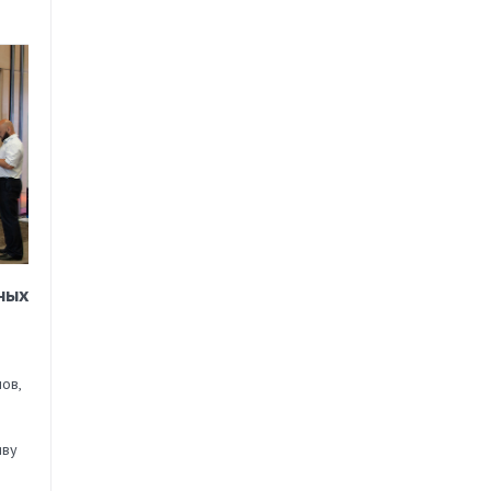
ных
ов,
иву