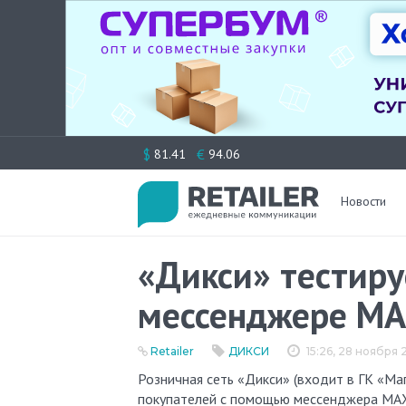
Перейти
$
€
81.41
94.06
к
содержимому
Новости
«Дикси» тестиру
мессенджере M
Retailer
ДИКСИ
15:26, 28 ноября
Розничная сеть «Дикси» (входит в ГК «Магнит») внедряет в магазинах технологию подтверждения возраста
покупателей с помощью мессенджера MAX 