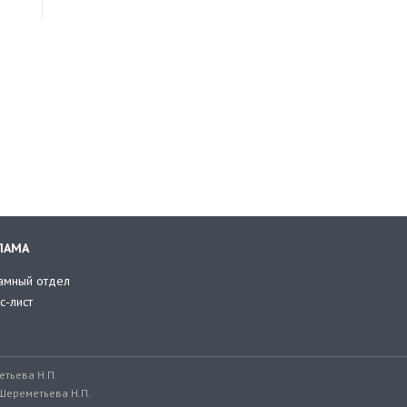
ЛАМА
амный отдел
с-лист
тьева Н.П.
Шереметьева Н.П.