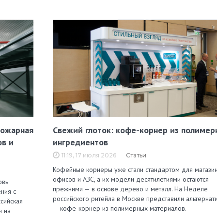
пожарная
Свежий глоток: кофе-корнер из полимер
ов и
ингредиентов
11:19, 17 июля 2026
Статьи
Кофейные корнеры уже стали стандартом для магазин
офисов и АЗС, а их модели десятилетиями остаются
овь
прежними — в основе дерево и металл. На Неделе
ния с
российского ритейла в Москве представили альтернат
сийская
— кофе-корнер из полимерных материалов.
я на