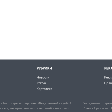
РУБРИКИ
РЕК
Новости
Рекл
Статьи
Прай
Картотека
tailer.ru зарегистрировано Федеральной службой
Учредитель: Шереме
 связи, информационных технологий и массовых
Главный редактор: 