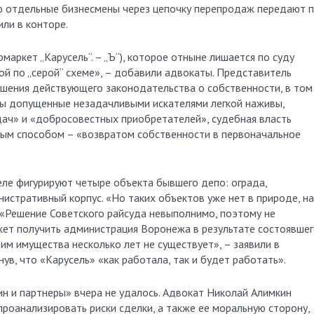
 отдельные бизнесмены через цепочку перепродаж передают 
или в конторе.
рмаркет „Карусель“. – „Ъ“), которое отныне лишается по суду
ой по „серой“ схеме», – добавили адвокаты. Представитель
ушения действующего законодательства о собственности, в том
ды допущенные незадачливыми искателями легкой наживы,
дач» и «добросовестных приобретателей», судебная власть
ным способом – «возвратом собственности в первоначальное
деле фигурируют четыре объекта бывшего депо: ограда,
истративный корпус. «Но таких объектов уже нет в природе, на
5. «Решение Советского райсуда невыполнимо, поэтому не
жет получить администрация Воронежа в результате состоявшег
им имущества несколько лет не существует», – заявили в
в, что «Карусель» «как работала, так и будет работать».
н и партнеры» вчера не удалось. Адвокат Николай Алимкин
роанализировать риски сделки, а также ее моральную сторону,