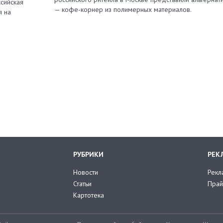
сийская
— кофе-корнер из полимерных материалов.
я на
РУБРИКИ
РЕК
Новости
Рекл
Статьи
Прай
Картотека