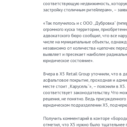
соответствующую недвижимость, которую
застройку столичным ритейлерам», – заяв
«Так получилось и с ООО „Дубровка“ (гипе
огромного куска территории, приобретенн
адвокатского бюро сообщил, что все нар
числе на муниципальные объекты, однаж
независимо от количества «цепочек пере
выявляет и пресекает наиболее радикаль
юридическое состояние».
Вчера в Х5 Retail Group уточнили, что в 
асфальтовое покрытие, проходная и админ
месте стоит „Карусель“», – пояснили в X
соответствует законодательству. Что мо
решения, не понятно. Ведь присужденного 
юридическом подразделении X5, подчеркну
Получить комментарий в конторе «Бороди
отметил, что X5 нужно было тщательнее п