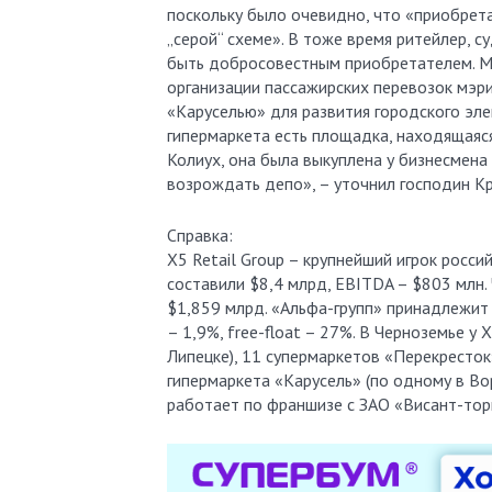
поскольку было очевидно, что «приобрета
„серой“ схеме». В тоже время ритейлер, с
быть добросовестным приобретателем. М
организации пассажирских перевозок мэри
«Каруселью» для развития городского эле
гипермаркета есть площадка, находящаяся
Колиух, она была выкуплена у бизнесмена 
возрождать депо», – уточнил господин Кр
Справка:
X5 Retail Group – крупнейший игрок росс
составили $8,4 млрд, EBITDA – $803 млн.
$1,859 млрд. «Альфа-групп» принадлежит
– 1,9%, free-float – 27%. В Черноземье у
Липецке), 11 супермаркетов «Перекресток»
гипермаркета «Карусель» (по одному в Во
работает по франшизе с ЗАО «Висант-торг