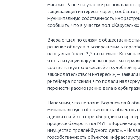
магазин. Ранее на участке располагалось
защищающей интересы мэрии, сообщают, ч
муниципальную собственность инфраструк
сообщить, что в участке под «Каруселью»
Вчера отдел по связям с общественностью
решение облсуда о возвращении в горсоб
площадью более 2,5 га на улице Космонав
что в ситуации нарушены нормы материаль
соответствует сложившейся судебной пра
законодательством интересы», – заявили 
ритейлера пояснили, что подали надзорну
перенести рассмотрение дела в арбитраж
Напомним, что недавно Воронежский облс
муниципальную собственность объектов н
адвокатской конторе «Бородин и партнеры
процессе банкротства МУП «Воронежгорэ
имущество троллейбусного депо». «Новая
горсобственность объектов инфраструктур