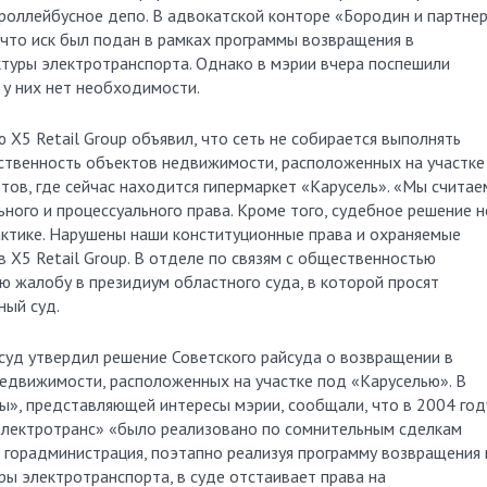
 троллейбусное депо. В адвокатской конторе «Бородин и партнер
то иск был подан в рамках программы возвращения в
туры электротранспорта. Однако в мэрии вчера поспешили
 у них нет необходимости.
 Х5 Retail Group объявил, что сеть не собирается выполнять
ственность объектов недвижимости, расположенных на участке
тов, где сейчас находится гипермаркет «Карусель». «Мы считае
ного и процессуального права. Кроме того, судебное решение н
ктике. Нарушены наши конституционные права и охраняемые
в Х5 Retail Group. В отделе по связям с общественностью
ю жалобу в президиум областного суда, в которой просят
ный суд.
уд утвердил решение Советского райсуда о возвращении в
едвижимости, расположенных на участке под «Каруселью». В
», представляющей интересы мэрии, сообщали, что в 2004 году
лектротранс» «было реализовано по сомнительным сделкам
 горадминистрация, поэтапно реализуя программу возвращения 
ы электротранспорта, в суде отстаивает права на