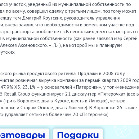
лся участок, уведенный из муниципальной собственности по
удя по всему, совершил сделку с третьим лицом, поэтому может
ежду тем Дмитрий Крутских, руководитель управления
и, вчера заявил, что необходимости в земельном участке под
ктротранспорта вообще нет. «В нескольких десятках метров от
 в муниципальной собственности (как ранее заявлял мэр Сергей
Алексея Аксеновского. – „Ъ“), на которой мы и планируем
утских.
ийского рынка продуктового ритейла. Продажи в 2008 году
 Чистая розничная выручка компании за первый квартал 2009 го
 47,9% X5, 23,1% – у основателей «Пятерочки», у топ-менеджм
 Х5 Retail Group функционирует 21 дискаунтер «Пятерочка» (все в
 (три в Воронеже, два в Курске, шесть в Липецке), четыре
ронеже и Старом Осколе, два в Липецке). В Воронеже X5 также
» (управляет сетью из более чем 20 «Пятерочек»).