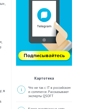
ы»,
м,
е
Картотека
Что не так с IT в российском
, в
e-commerce. Рассказывают
эксперты QSOFT
в
Какие иностранные сети