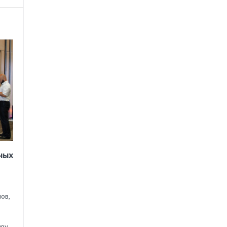
ных
ов,
иву