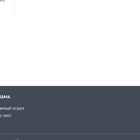
ЛАМА
амный отдел
с-лист