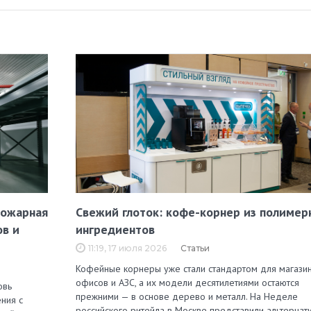
пожарная
Свежий глоток: кофе-корнер из полимер
ов и
ингредиентов
11:19, 17 июля 2026
Статьи
Кофейные корнеры уже стали стандартом для магазин
офисов и АЗС, а их модели десятилетиями остаются
овь
прежними — в основе дерево и металл. На Неделе
ния с
российского ритейла в Москве представили альтернат