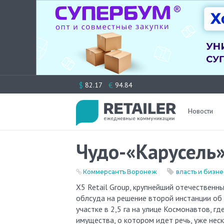
Перейти
$
€
82.17
94.84
к
содержимому
Новости
Чудо-«Карусель
Коммерсантъ Воронеж
власть и бизне
X5 Retail Group, крупнейший отечественный ритейлер, подал надзорную жалобу в президиум Воронежского
облсуда на решение второй инстанции об
участке в 2,5 га на улице Космонавтов, гд
имущества, о котором идет речь, уже неск