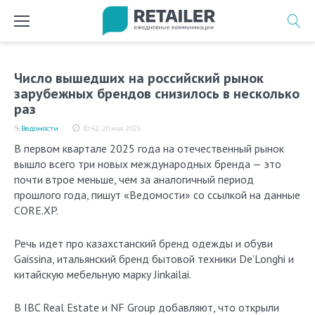
Перейти
к
содержимому
Число вышедших на российский рынок
зарубежных брендов снизилось в несколько
раз
Ведомости
10:42, 20 мая 2025
В первом квартале 2025 года на отечественный рынок
вышло всего три новых международных бренда — это
почти втрое меньше, чем за аналогичный период
прошлого года, пишут «Ведомости» со ссылкой на данные
CORE.XP.
Речь идет про казахстанский бренд одежды и обуви
Gaissina, итальянский бренд бытовой техники De’Longhi и
китайскую мебельную марку Jinkailai.
В IBC Real Estate и NF Group добавляют, что открыли