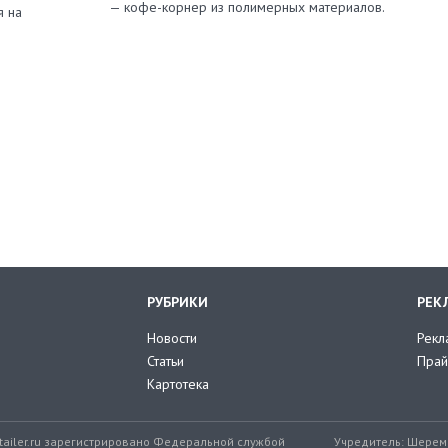
— кофе-корнер из полимерных материалов.
я на
РУБРИКИ
РЕК
Новости
Рекл
Статьи
Прай
Картотека
tailer.ru зарегистрировано Федеральной службой
Учредитель: Шереме