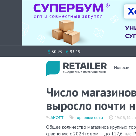
Перейти
$
€
80.93
93.19
к
содержимому
Новости
Число магазинов
выросло почти н
АКОРТ
торговые сети
19:08, 14 
Общее количество магазинов крупных торговых сетей в России в 2025 году увеличилось на 5,8% по
сравнению с 2024 годом — до 117,6 тыс. 