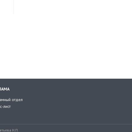
ЛАМА
амный отдел
с-лист
тьева Н.П.