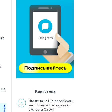
щих
о
,
 на
Картотека
Что не так с IT в российском
e-commerce. Рассказывают
эксперты QSOFT