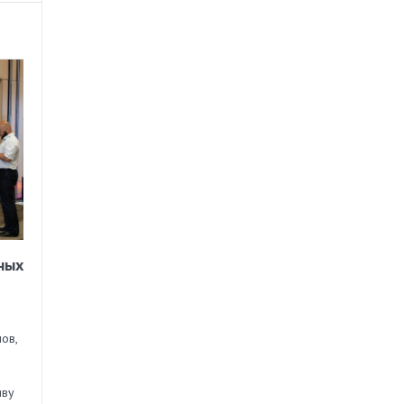
ных
ов,
иву