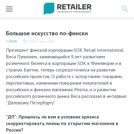
Перейти
к
содержимому
Большое искусство по-фински
DP.RU
09:31, 12 марта 2009
Президент финской корпорации SOK Retail International
Веса Пуннонен, занимающийся 9 лет развитием
розничного бизнеса в корпорации SOK в Финляндии и в
странах Балтии, теперь сосредоточился на развитии
российских проектов. О работе с испортными товарами,
перспективах, изменении поведения покупателей в
российских и финских магазинах Prisma, и о развитии
российского розничного рынка Веса рассказал в интервью
"Деловому Петербургу".
"ДП": Пришлось ли вам в условиях кризиса
скорректировать планы по открытию магазинов в
России?