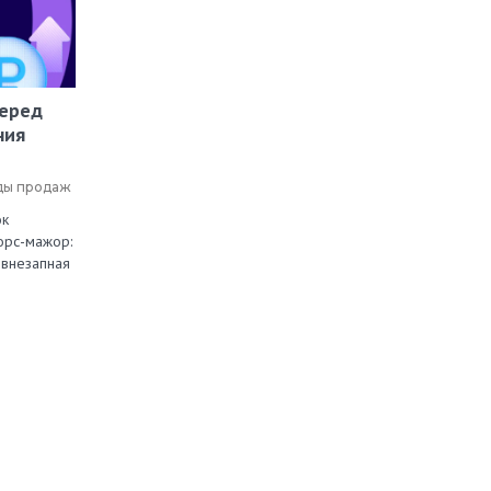
перед
ния
ды продаж
ок
орс-мажор:
 внезапная