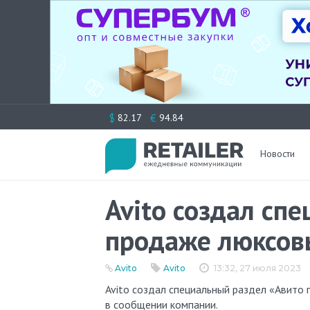
Перейти
$
€
82.17
94.84
к
содержимому
Новости
Avito создал сп
продаже люксов
Avito
Avito
13:32, 27 июля 2023
Avito создал специальный раздел «Авито премиум» с объявлениями о продаже люксовых брендов, говорится
в сообщении компании.