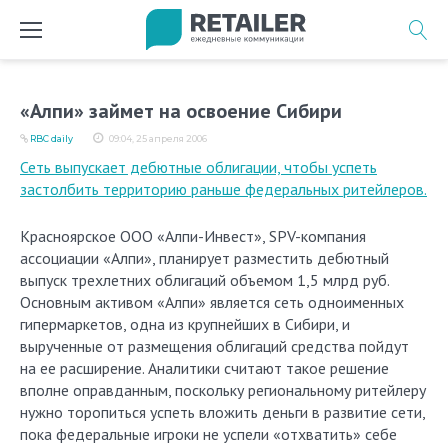
Перейти
к
содержимому
«Алпи» займет на освоение Сибири
RBC daily
09:04, 25 апреля 2006
Сеть выпускает дебютные облигации, чтобы успеть
застолбить территорию раньше федеральных ритейлеров.
Красноярское ООО «Алпи-Инвест», SPV-компания
ассоциации «Алпи», планирует разместить дебютный
выпуск трехлетних облигаций объемом 1,5 млрд руб.
Основным активом «Алпи» является сеть одноименных
гипермаркетов, одна из крупнейших в Сибири, и
вырученные от размещения облигаций средства пойдут
на ее расширение. Аналитики считают такое решение
вполне оправданным, поскольку региональному ритейлеру
нужно торопиться успеть вложить деньги в развитие сети,
пока федеральные игроки не успели «отхватить» себе