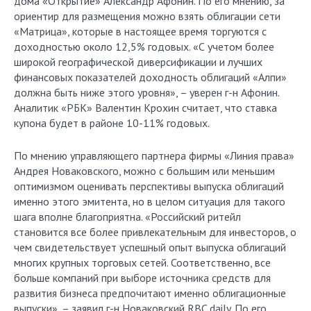
дома «Открытие» Александр Афонин. По его мнению, за
ориентир для размещения можно взять облигации сети
«Матрица», которые в настоящее время торгуются с
доходностью около 12,5% годовых. «С учетом более
широкой географической диверсификации и лучших
финансовых показателей доходность облигаций «Алпи»
должна быть ниже этого уровня», – уверен г-н Афонин.
Аналитик «РБК» Валентин Крохин считает, что ставка
купона будет в районе 10-11% годовых.
По мнению управляющего партнера фирмы «Линия права»
Андрея Новаковского, можно с большим или меньшим
оптимизмом оценивать перспективы выпуска облигаций
именно этого эмитента, но в целом ситуация для такого
шага вполне благоприятна. «Российский ритейл
становится все более привлекательным для инвесторов, о
чем свидетельствует успешный опыт выпуска облигаций
многих крупных торговых сетей. Соответственно, все
больше компаний при выборе источника средств для
развития бизнеса предпочитают именно облигационные
выпуски», – заявил г-н Новаковский RBC daily. По его