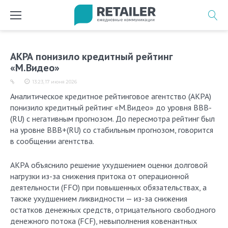
Перейти
к
содержимому
АКРА понизило кредитный рейтинг
«М.Видео»
13:23, 17 июня 2026
Аналитическое кредитное рейтинговое агентство (АКРА)
понизило кредитный рейтинг «М.Видео» до уровня BBB-
(RU) с негативным прогнозом. До пересмотра рейтинг был
на уровне BBB+(RU) со стабильным прогнозом, говорится
в сообщении агентства.
АКРА объяснило решение ухудшением оценки долговой
нагрузки из-за снижения притока от операционной
деятельности (FFO) при повышенных обязательствах, а
также ухудшением ликвидности — из-за снижения
остатков денежных средств, отрицательного свободного
денежного потока (FCF), невыполнения ковенантных