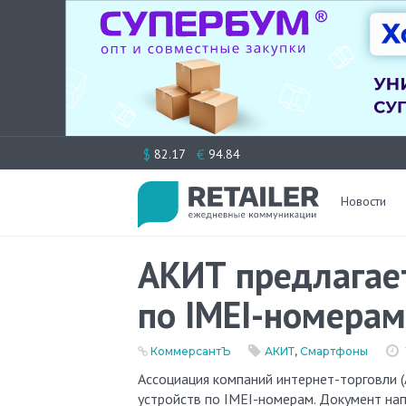
Перейти
$
€
82.17
94.84
к
содержимому
Новости
АКИТ предлагае
по IMEI-номерам
КоммерсантЪ
АКИТ
,
Смартфоны
Ассоциация компаний интернет-торговли (АКИТ) разработала концепцию регулирования в России мобильных
устройств по IMEI-номерам. Документ на