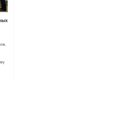
ных
ов,
иву