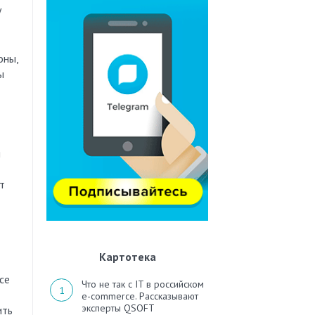
у
оны,
ы
я
т
Картотека
се
Что не так с IT в российском
e-commerce. Рассказывают
эксперты QSOFT
ить