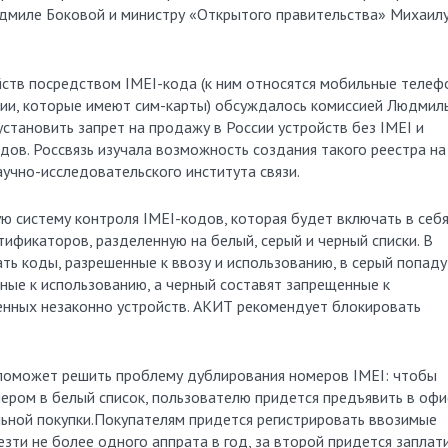
миле Боковой и министру «Открытого правительства» Михаил
ств посредством IMEI-кода (к ним относятся мобильные телеф
ции, которые имеют сим-карты) обсуждалось комиссией Людмил
установить запрет на продажу в России устройств без IMEI и
одов. Россвязь изучала возможность создания такого реестра на
учно-исследовательского института связи.
 систему контроля IMEI-кодов, которая будет включать в себ
ификаторов, разделенную на белый, серый и черный списки. В
ать коды, разрешенные к ввозу и использованию, в серый попаду
ные к использованию, а черный составят запрещенные к
енных незаконно устройств. АКИТ рекомендует блокировать
к поможет решить проблему дублирования номеров IMEI: чтобы
ером в белый список, пользователю придется предъявить в офи
льной покупки.Покупателям придется регистрировать ввозимые
зти не более одного аппрата в год, за второй придется заплат