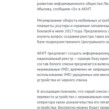
развитию информационного общества Люд
Абызову, сообщили «Ъ» в АКИТ.
Регулирование оборота мобильных устрой
планшеты, роутеры и охранные сигнализа
Боковой в июле 2017 года. Предлагалось 
изучить вопрос создания реестра таких к
базе подведомственного Центрального на
АКИТ предлагает создать информационную
национальный реестр — единую базу идент
состав белого списка предлагается включ
неуникальные IMEI, временно не запрещен
использованию IMEI украденных или ввез
устройства из черного списка.
В ассоциации пояснили, что серый списо
перевести устройство с неуникальным ном
оператора связи доказательства его лега
устройства: бесплатно можно будет прове