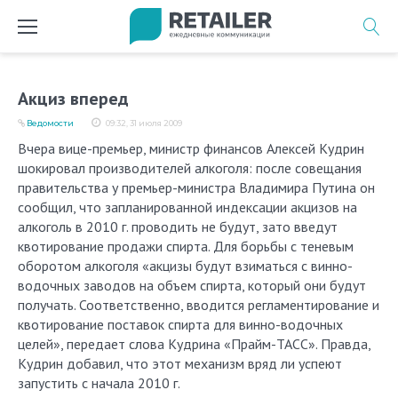
Перейти
к
содержимому
Акциз вперед
Ведомости
09:32, 31 июля 2009
Вчера вице-премьер, министр финансов Алексей Кудрин
шокировал производителей алкоголя: после совещания
правительства у премьер-министра Владимира Путина он
сообщил, что запланированной индексации акцизов на
алкоголь в 2010 г. проводить не будут, зато введут
квотирование продажи спирта. Для борьбы с теневым
оборотом алкоголя «акцизы будут взиматься с винно-
водочных заводов на объем спирта, который они будут
получать. Соответственно, вводится регламентирование и
квотирование поставок спирта для винно-водочных
целей», передает слова Кудрина «Прайм-ТАСС». Правда,
Кудрин добавил, что этот механизм вряд ли успеют
запустить с начала 2010 г.