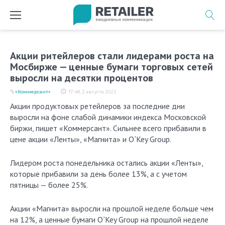
Перейти
к
содержимому
Акции ритейлеров стали лидерами роста на
Мосбирже — ценные бумаги торговых сетей
выросли на десятки процентов
«Коммерсант»
17:48, 2 августа 2022
Акции продуктовых ретейлеров за последние дни
выросли на фоне слабой динамики индекса Московской
биржи, пишет «Коммерсант». Сильнее всего прибавили в
цене акции «Ленты», «Магнита» и O`Key Group.
Лидером роста понедельника остались акции «Ленты»,
которые прибавили за день более 13%, а с учетом
пятницы — более 25%.
Акции «Магнита» выросли на прошлой неделе больше чем
на 12%, а ценные бумаги O`Key Group на прошлой неделе