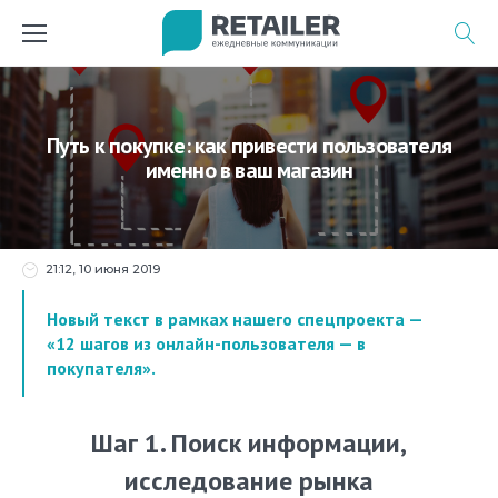
Перейти
к
содержимому
Путь к покупке: как привести пользователя
именно в ваш магазин
21:12, 10 июня 2019
Новый текст в рамках нашего спецпроекта —
«12 шагов из онлайн-пользователя — в
покупателя».
Шаг 1. Поиск информации,
исследование рынка